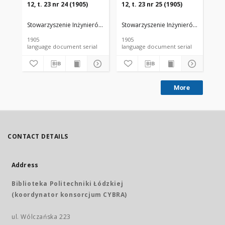
12, t. 23 nr 24 (1905)
12, t. 23 nr 25 (1905)
12,
Stowarzyszenie Inżynierów i Techników Przemysłu Rolnego i Spożywc
Stowarzyszenie Inżynierów i Techni
Sto
1905
1905
190
language document serial
language document serial
More
CONTACT DETAILS
Address
Biblioteka Politechniki Łódzkiej
(koordynator konsorcjum CYBRA)
ul. Wólczańska 223