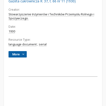
Gazeta cukrownicza R. 37, t. 66 nr 11 (1930)
Creator:
Stowarzyszenie Inżynierów i Techników Przemysłu Rolnego i
Spożywczego.
Date:
1930
Resource Type:
language document
;
serial
More