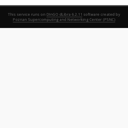
This service runs on
DInGO dLibra 6.2.11
software created by
Poznan Supercomputing and Networking Center (PSNC)