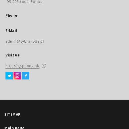
93-005 Łódź, Polska
Phone
E-Mail
admin@cybra.lodz.pl
Visit us!
http://bg.p.lodz.pl/
SITEMAP
Main page