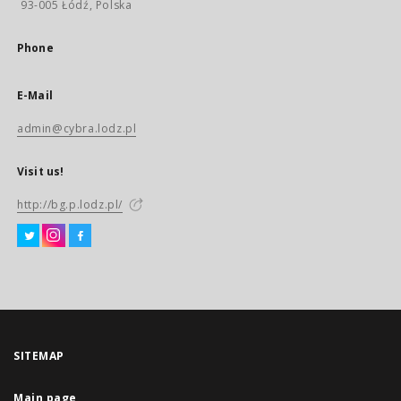
93-005 Łódź, Polska
Phone
E-Mail
admin@cybra.lodz.pl
Visit us!
http://bg.p.lodz.pl/
SITEMAP
Main page