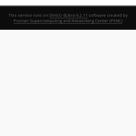
This service runs on
DInGO dLibra 6.2.11
software created by
Poznan Supercomputing and Networking Center (PSNC)