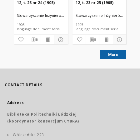
12, t. 23 nr 24 (1905)
12, t. 23 nr 25 (1905)
12,
Stowarzyszenie Inżynierów i Techników Przemysłu Rolnego i Spożywc
Stowarzyszenie Inżynierów i Techni
Sto
1905
1905
190
language document serial
language document serial
More
CONTACT DETAILS
Address
Biblioteka Politechniki Łódzkiej
(koordynator konsorcjum CYBRA)
ul. Wólczańska 223