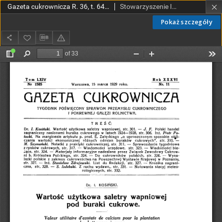
Gazeta cukrownicza R. 36, t. 64 nr 11 (1929)
Stowarzyszenie Inżynierów i Techników Przemysłu Rolnego i Spożywczego.
Pokaż szczegóły