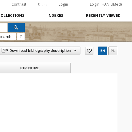
Contrast
Login
Login (HAN UMed)
Share
COLLECTIONS
INDEXES
RECENTLY VIEWED
search
?
Download bibliography description
EN
PL
STRUCTURE