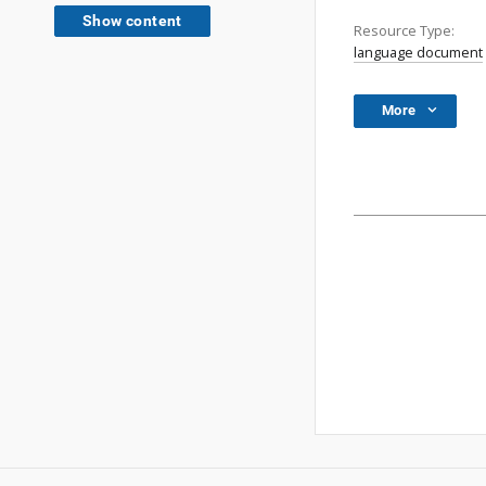
Show content
Resource Type:
language document
More