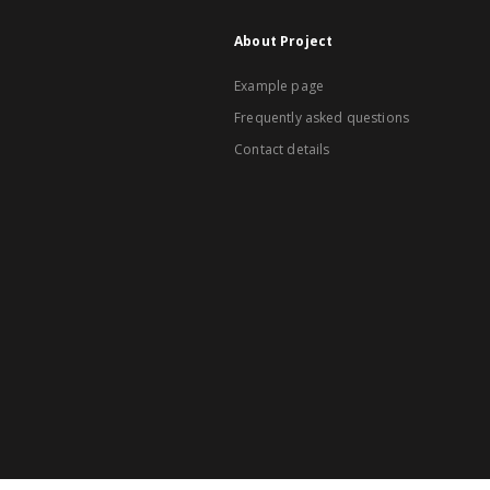
About Project
Example page
Frequently asked questions
Contact details