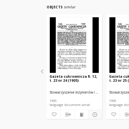
OBJECTS
similar
Gazeta cukrownicza R. 12,
Gazeta cuk
t. 23 nr 24 (1905)
t. 23 nr 25 
Stowarzyszenie Inżynierów i Techników Przemysł
Stowarzysze
1905
1905
language document serial