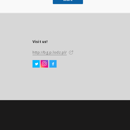
Visit us!
http://bg.p.lodz.pl/