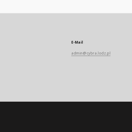
E-Mail
admin@cybra.lodz.pl