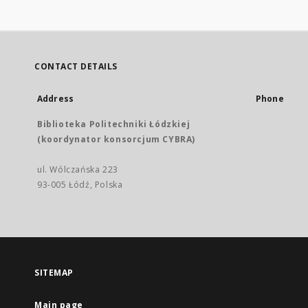
CONTACT DETAILS
Address
Phone
Biblioteka Politechniki Łódzkiej
(koordynator konsorcjum CYBRA)
ul. Wólczańska 223
93-005 Łódź, Polska
SITEMAP
Main page