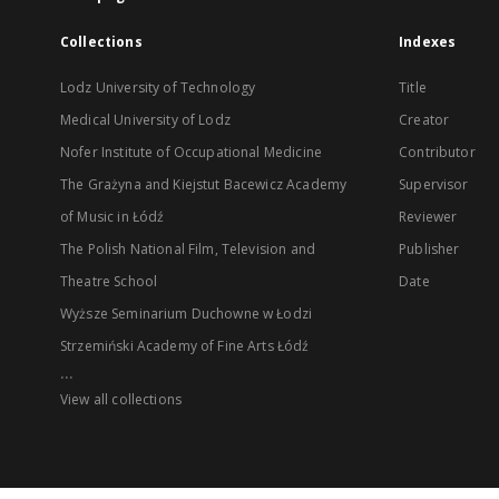
Collections
Indexes
Lodz University of Technology
Title
Medical University of Lodz
Creator
Nofer Institute of Occupational Medicine
Contributor
The Grażyna and Kiejstut Bacewicz Academy
Supervisor
of Music in Łódź
Reviewer
The Polish National Film, Television and
Publisher
Theatre School
Date
Wyższe Seminarium Duchowne w Łodzi
Strzemiński Academy of Fine Arts Łódź
...
View all collections