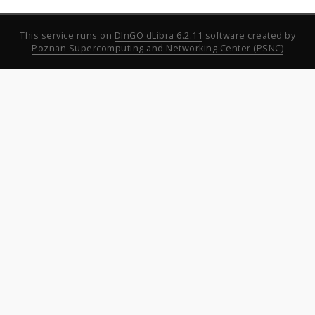
This service runs on
DInGO dLibra 6.2.11
software created by
Poznan Supercomputing and Networking Center (PSNC)