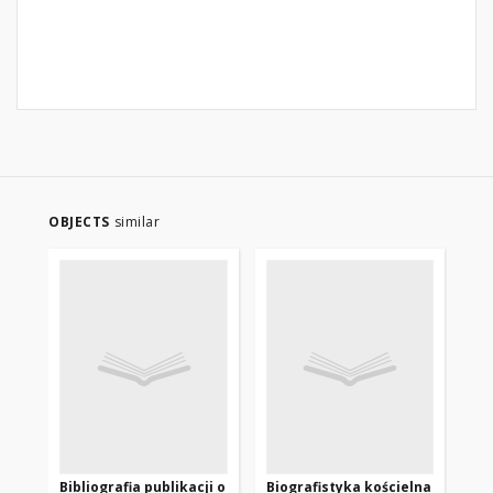
OBJECTS
similar
Bibliografia publikacji o
Biografistyka kościelna
Bib