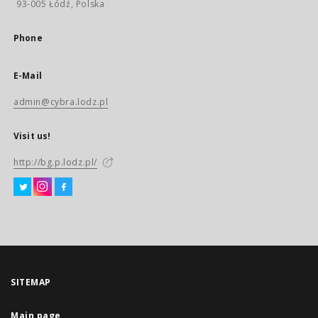
93-005 Łódź, Polska
Phone
E-Mail
admin@cybra.lodz.pl
Visit us!
http://bg.p.lodz.pl/
SITEMAP
Main page