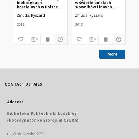
bibliotekach
w świetle polskich
pi
kościelnych w Polsce za
słowników i innych
po
lata 1945-2015
publikacji (1945-2013)
ko
Żmuda, Ryszard
Żmuda, Ryszard
Żm
2016
2013
201
More
CONTACT DETAILS
Address
Biblioteka Politechniki Łódzkiej
(koordynator konsorcjum CYBRA)
ul. Wólczańska 223