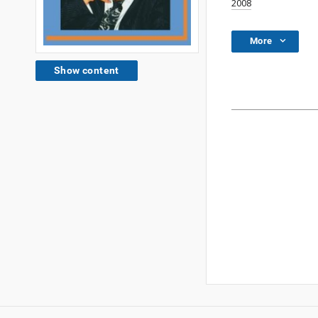
2008
More
Show content