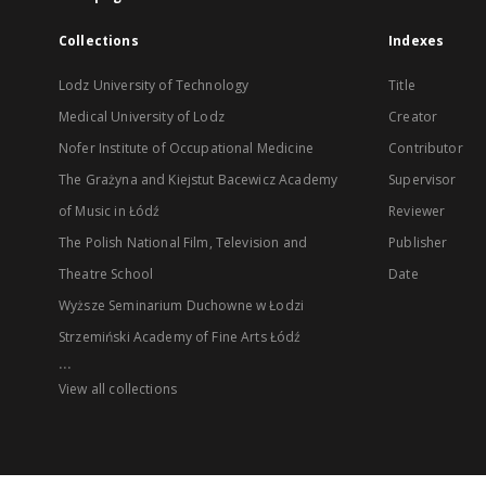
Collections
Indexes
Lodz University of Technology
Title
Medical University of Lodz
Creator
Nofer Institute of Occupational Medicine
Contributor
The Grażyna and Kiejstut Bacewicz Academy
Supervisor
of Music in Łódź
Reviewer
The Polish National Film, Television and
Publisher
Theatre School
Date
Wyższe Seminarium Duchowne w Łodzi
Strzemiński Academy of Fine Arts Łódź
...
View all collections