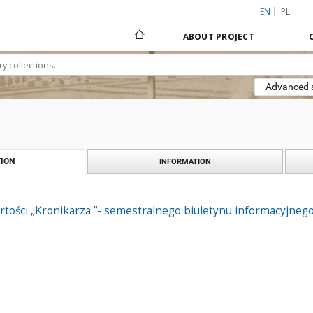
EN
PL
ABOUT PROJECT
Advanced 
ION
INFORMATION
artości „Kronikarza ”- semestralnego biuletynu informacyjne