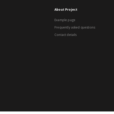
About Project
Example page
Frequently asked questions
Contact details