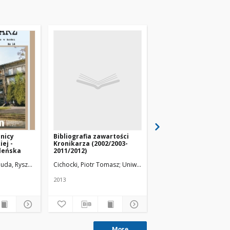
nicy
Bibliografia zawartości
Prof. dr med. Jan Szm
ej -
Kronikarza (2002/2003-
(1867 – 1952)
leńska
2011/2012)
uda, Ryszard. Red. nacz.
Cichocki, Piotr Tomasz
Uniwersytet Medyczny w Łodzi
Cichocki, Piotr Tomasz
2013
2011
More