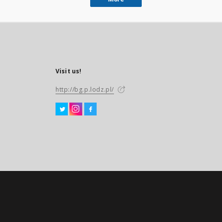
Visit us!
http://bg.p.lodz.pl/