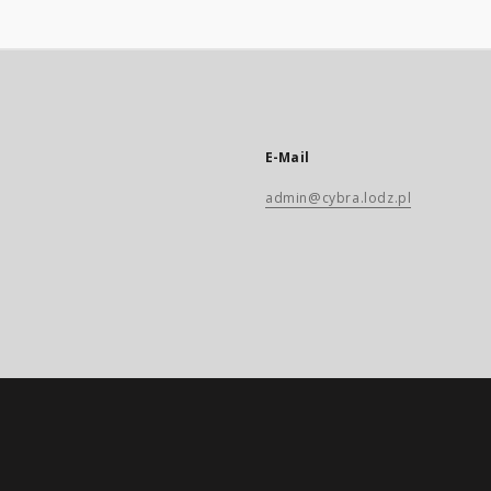
E-Mail
admin@cybra.lodz.pl