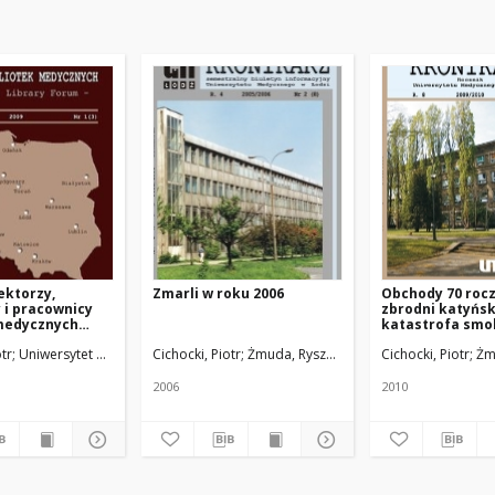
ektorzy,
Zmarli w roku 2006
Obchody 70 rocz
 i pracownicy
zbrodni katyński
 medycznych
katastrofa smo
)
otr
Uniwersytet Medyczny w Łodzi
Cichocki, Piotr
Żmuda, Ryszard. Red. nacz.
Cichocki, Piotr
Żm
2006
2010