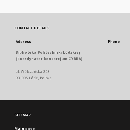
CONTACT DETAILS
Address
Phone
Biblioteka Politechniki Łódzkiej
(koordynator konsorcjum CYBRA)
ul. Wólczańska 223
93-005 Łódź, Polska
SITEMAP
Main page