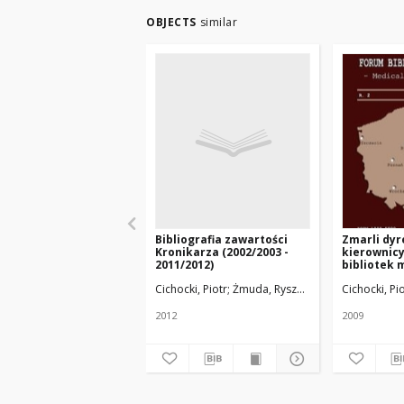
OBJECTS
similar
Bibliografia zawartości
Zmarli dyr
Kronikarza (2002/2003 -
kierownicy
2011/2012)
bibliotek
(1950-2009
Cichocki, Piotr
Żmuda, Ryszard. Red. nacz.
Cichocki, Pi
2012
2009