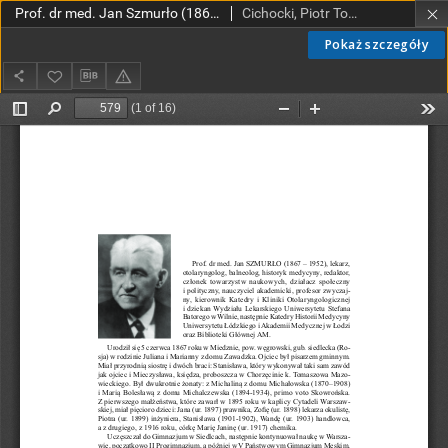
Prof. dr med. Jan Szmurło (1867 – 1952)
Cichocki, Piotr Tomasz
Pokaż szczegóły