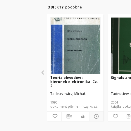
OBIEKTY
podobne
Teoria obwodów :
Signals an
kierunek elektronika. Cz.
2
Tadeusiewicz, Michał.
Tadeusiewic
1990
2004
dokument piśmienniczy książka skrypt PŁ
książk