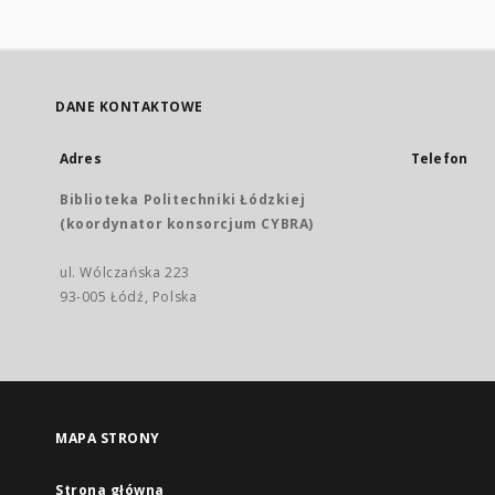
DANE KONTAKTOWE
Adres
Telefon
Biblioteka Politechniki Łódzkiej
(koordynator konsorcjum CYBRA)
ul. Wólczańska 223
93-005 Łódź, Polska
MAPA STRONY
Strona główna