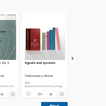
 Cz. 1
Signals and systems
Teoria obwodów :
projektowanie - ukła
nieliniowe
hał.
Tadeusiewicz, Michał.
Tadeusiewicz, Michał.
2001
1991
podręcznik akademicki PŁ dokument piśmienniczy książka
dokument piśmienniczy książka skrypt PŁ
Więcej