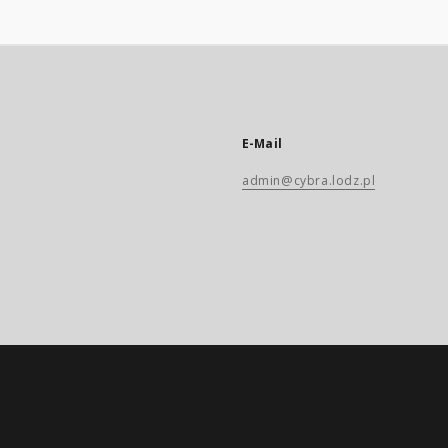
E-Mail
admin@cybra.lodz.pl