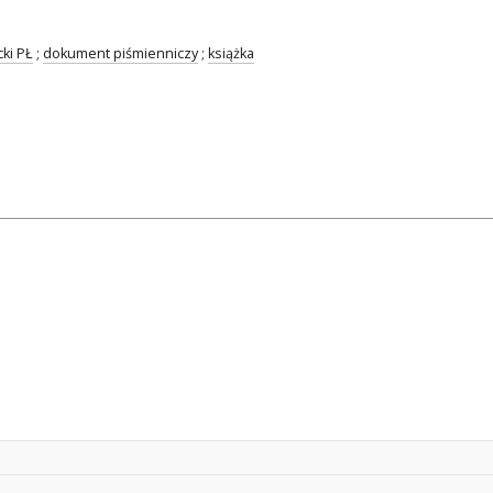
ki PŁ
;
dokument piśmienniczy
;
książka