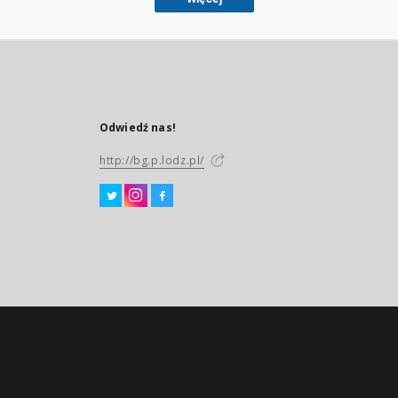
Odwiedź nas!
http://bg.p.lodz.pl/