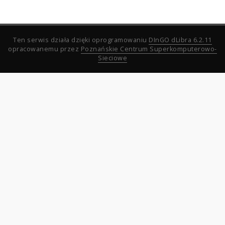
Ten serwis działa dzięki oprogramowaniu
DInGO dLibra 6.2.11
opracowanemu przez
Poznańskie Centrum Superkomputerowo-
Sieciowe