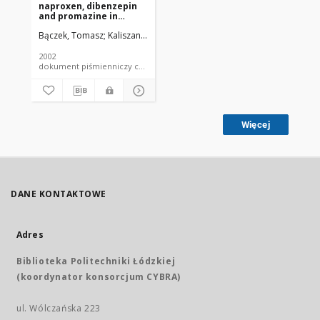
naproxen, dibenzepin
and promazine in
various tissues after
Bączek, Tomasz
Kaliszan, Michał
Szpiech, Beata
acute overdosage
2002
dokument piśmienniczy czasopismo - artykuł
Więcej
DANE KONTAKTOWE
Adres
Biblioteka Politechniki Łódzkiej
(koordynator konsorcjum CYBRA)
ul. Wólczańska 223