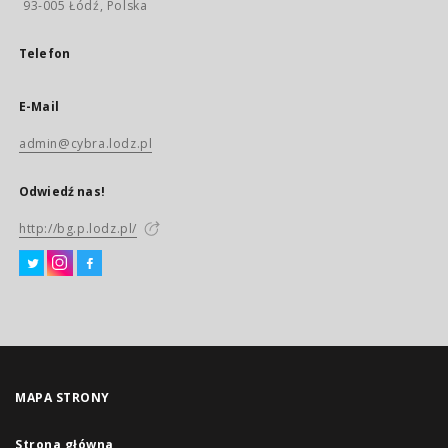
93-005 Łódź, Polska
Telefon
E-Mail
admin@cybra.lodz.pl
Odwiedź nas!
http://bg.p.lodz.pl/
MAPA STRONY
Strona główna