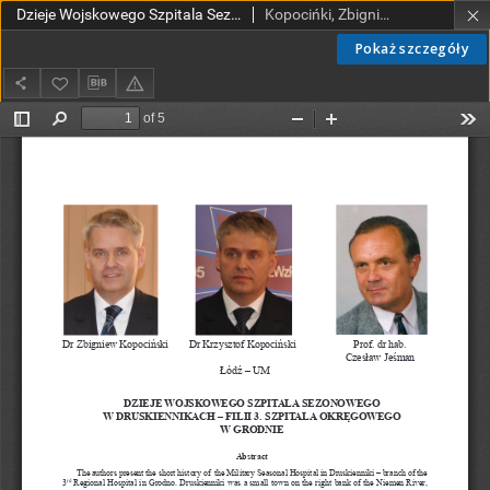
Dzieje Wojskowego Szpitala Sezonowego w Druskiennikach – filii 3 Szpitala Okręgowego w Grodnie
Kopocińki, Zbigniew, Kopociński, Krzysztof; Jeśman, Czesław
Pokaż szczegóły