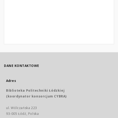
DANE KONTAKTOWE
Adres
Biblioteka Politechniki Łódzkiej
(koordynator konsorcjum CYBRA)
ul. Wólczańska 223
93-005 Łódź, Polska