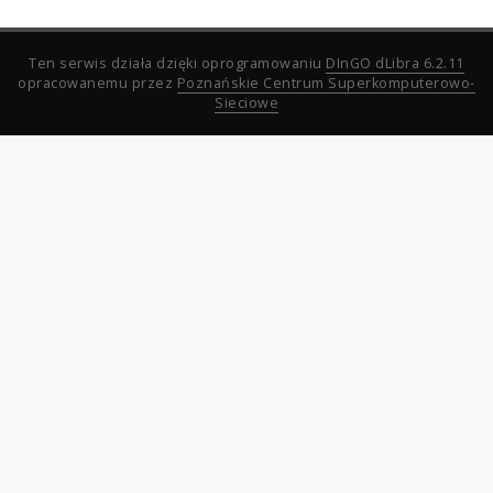
Ten serwis działa dzięki oprogramowaniu
DInGO dLibra 6.2.11
opracowanemu przez
Poznańskie Centrum Superkomputerowo-
Sieciowe