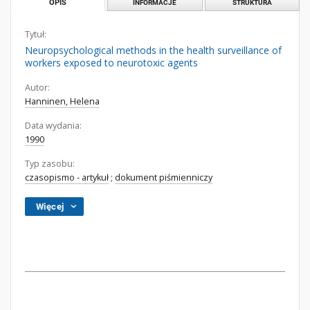
OPIS
INFORMACJE
STRUKTURA
Tytuł:
Neuropsychological methods in the health surveillance of
workers exposed to neurotoxic agents
Autor:
Hanninen, Helena
Data wydania:
1990
Typ zasobu:
czasopismo - artykuł
;
dokument piśmienniczy
Więcej