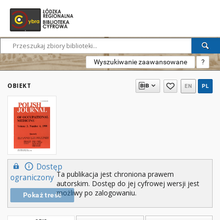
Wyszukiwanie zaawansowane
?
OBIEKT
EN
PL
Dostęp
Ta publikacja jest chroniona prawem
ograniczony
autorskim. Dostęp do jej cyfrowej wersji jest
możliwy po zalogowaniu.
Pokaż treść