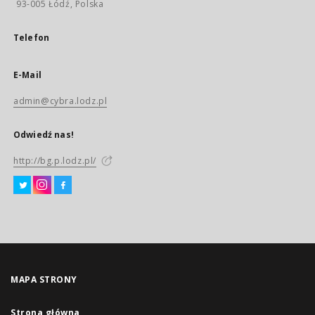
93-005 Łódź, Polska
Telefon
E-Mail
admin@cybra.lodz.pl
Odwiedź nas!
http://bg.p.lodz.pl/
MAPA STRONY
Strona główna