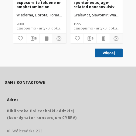
exposure to toluene or
spontaneous, age-
fo
amphetamine on
related nonconvulsive
in
locomotor activity in
seizure electrocortical
he
Wiaderna, Dorota
Tomas, Tadeusz
Gralewicz, Sławomir
Wiaderna, Dor
Wi
rats
activity and radial-
tr
maze learning afer
ra
exposure to m-Xylene
2000
1995
199
in rats
czasopismo - artykuł dokument piśmienniczy
czasopismo - artykuł dokument
Więcej
DANE KONTAKTOWE
Adres
Biblioteka Politechniki Łódzkiej
(koordynator konsorcjum CYBRA)
ul. Wólczańska 223