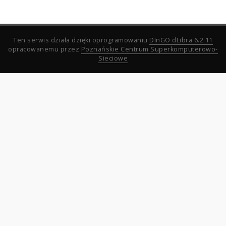
Ten serwis działa dzięki oprogramowaniu
DInGO dLibra 6.2.11
opracowanemu przez
Poznańskie Centrum Superkomputerowo-
Sieciowe