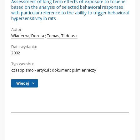
Assessment of long-term effects of exposure to toluene
based on the analysis of selected behavioral responses
with particular reference to the ability to trigger behavioral
hypersensitivity in rats
Autor:
Wiaderna, Dorota
;
Tomas, Tadeusz
Data wydania:
2002
Typ zasobu:
czasopismo - artykuł
;
dokument piśmienniczy
Więcej