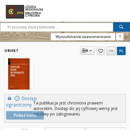
Wyszukiwanie zaawansowane
?
OBIEKT
EN
PL
Dostęp
Ta publikacja jest chroniona prawem
ograniczony
autorskim. Dostęp do jej cyfrowej wersji jest
możliwy po zalogowaniu.
Pokaż treść