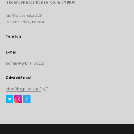
(koordynator konsorcjum CYBRA)
ul. Wólczańska 223
93-005 Łódź, Polska
Telefon
E-Mail
admin@cybra.lodz.pl
Odwiedź nas!
http://bg.p.lodz.pl/