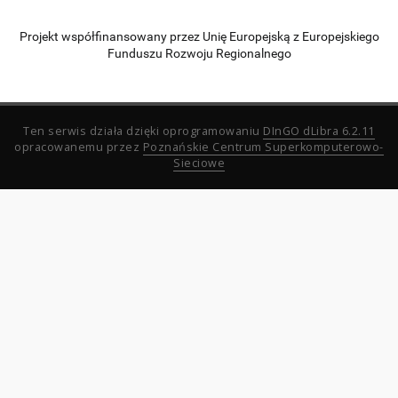
Projekt współfinansowany przez Unię Europejską z Europejskiego
Funduszu Rozwoju Regionalnego
Ten serwis działa dzięki oprogramowaniu
DInGO dLibra 6.2.11
opracowanemu przez
Poznańskie Centrum Superkomputerowo-
Sieciowe