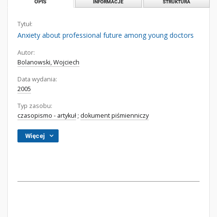
OPIS
INFORMACJE
STRUKTURA
Tytuł:
Anxiety about professional future among young doctors
Autor:
Bolanowski, Wojciech
Data wydania:
2005
Typ zasobu:
czasopismo - artykuł
;
dokument piśmienniczy
Więcej