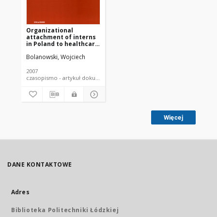
Organizational
attachment of interns
in Poland to healthcare
system
Bolanowski, Wojciech
2007
czasopismo - artykuł dokument piśmienniczy
Więcej
DANE KONTAKTOWE
Adres
Biblioteka Politechniki Łódzkiej