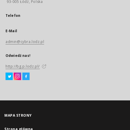
93-005 Łódź, Polska
Telefon
E-Mail
admin@cybra.lodz.pl
Odwiedź nas!
http://bg.p.lodz.pl/
MAPA STRONY
Strona główna