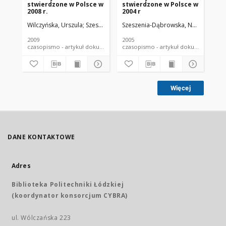
stwierdzone w Polsce w
stwierdzone w Polsce w
st
2008 r.
2004 r
200
Wilczyńska, Urszula
Szeszenia-Dąbrowska, Neonila
Szeszenia-Dąbrowska, Neonila
Szymczak, Wiesł
Wilc
Wil
2009
2005
200
czasopismo - artykuł dokument piśmienniczy
czasopismo - artykuł dokument
Więcej
DANE KONTAKTOWE
Adres
Biblioteka Politechniki Łódzkiej
(koordynator konsorcjum CYBRA)
ul. Wólczańska 223