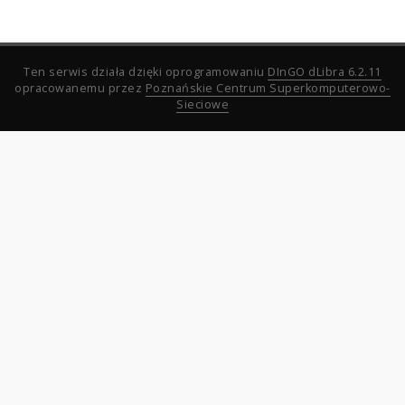
Ten serwis działa dzięki oprogramowaniu
DInGO dLibra 6.2.11
opracowanemu przez
Poznańskie Centrum Superkomputerowo-
Sieciowe