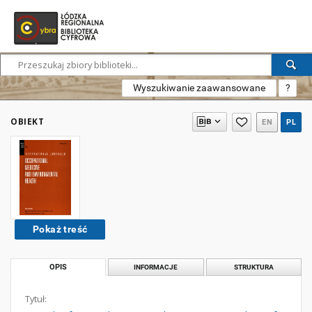
Wyszukiwanie zaawansowane
?
OBIEKT
EN
PL
Pokaż treść
OPIS
INFORMACJE
STRUKTURA
Tytuł: