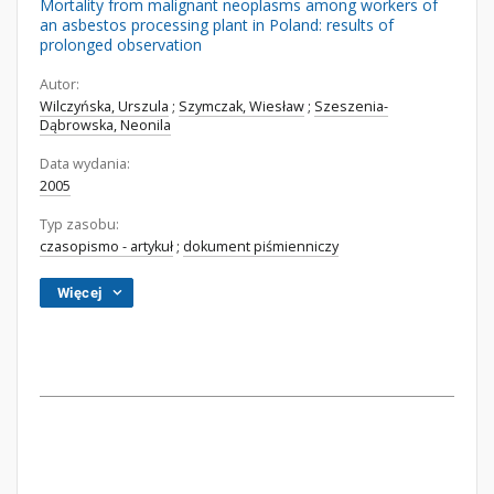
Mortality from malignant neoplasms among workers of
an asbestos processing plant in Poland: results of
prolonged observation
Autor:
Wilczyńska, Urszula
;
Szymczak, Wiesław
;
Szeszenia-
Dąbrowska, Neonila
Data wydania:
2005
Typ zasobu:
czasopismo - artykuł
;
dokument piśmienniczy
Więcej