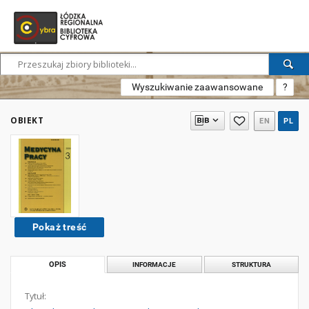
Wyszukiwanie zaawansowane
?
OBIEKT
EN
PL
Pokaż treść
OPIS
INFORMACJE
STRUKTURA
Tytuł: