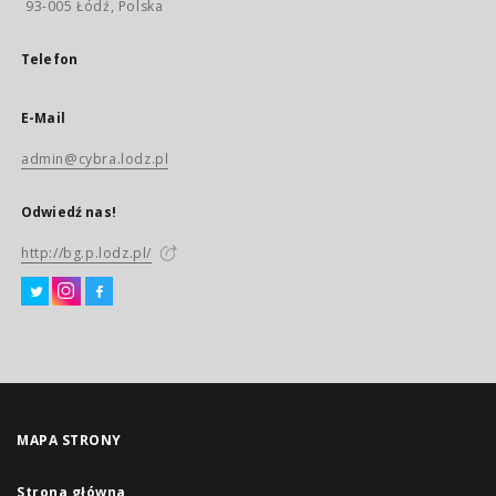
93-005 Łódź, Polska
Telefon
E-Mail
admin@cybra.lodz.pl
Odwiedź nas!
http://bg.p.lodz.pl/
MAPA STRONY
Strona główna