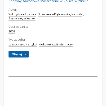
Choroby zawodowe stwierdzone w Polsce w 2008 r.
Autor:
Wilczyńska, Urszula
;
Szeszenia-Dąbrowska, Neonila
;
Szymczak, Wiesław
Data wydania:
2009
Typ zasobu:
czasopismo - artykuł
;
dokument piśmienniczy
Więcej