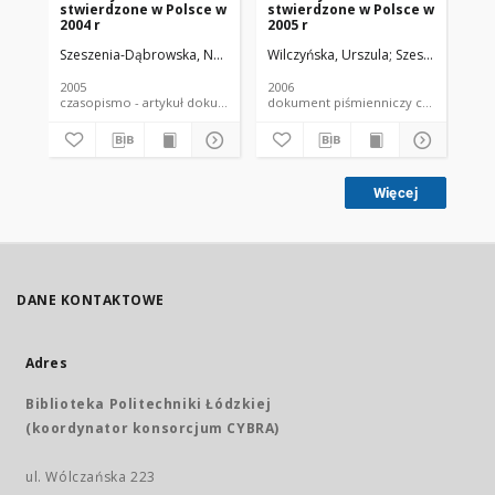
stwierdzone w Polsce w
stwierdzone w Polsce w
fe
2004 r
2005 r
as
Po
Szeszenia-Dąbrowska, Neonila
Wilczyńska, Urszula
Wilczyńska, Urszula
Szymczak, Wiesł
Szeszenia-Dąbr
Sze
2005
2006
198
czasopismo - artykuł dokument piśmienniczy
dokument piśmienniczy czaso
Więcej
DANE KONTAKTOWE
Adres
Biblioteka Politechniki Łódzkiej
(koordynator konsorcjum CYBRA)
ul. Wólczańska 223