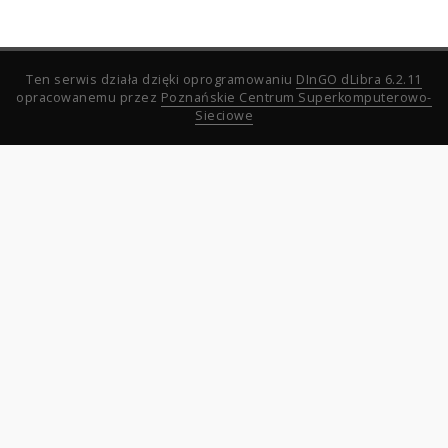
Ten serwis działa dzięki oprogramowaniu
DInGO dLibra 6.2.11
opracowanemu przez
Poznańskie Centrum Superkomputerowo-
Sieciowe