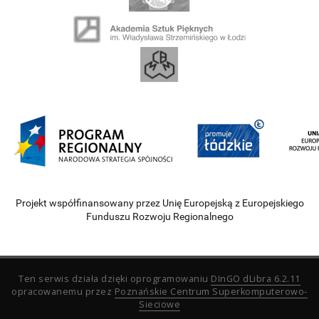
Projekt współfinansowany przez Unię Europejską z Europejskiego
Funduszu Rozwoju Regionalnego
Ten serwis działa dzięki oprogramowaniu
DInGO dLibra 6.2.11
opracowanemu przez
Poznańskie Centrum Superkomputerowo-
Sieciowe