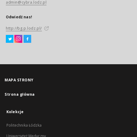
admin@cybra.lodz.pl
Odwiedź nas!
http://bg.p.lodz.pl/
MAPA STRONY
Strona główna
Kolekcje
Politechnika Łódzka
Uniwersytet Medyczny