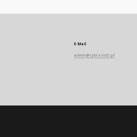
E-Mail
admin@cybra.lodz.pl