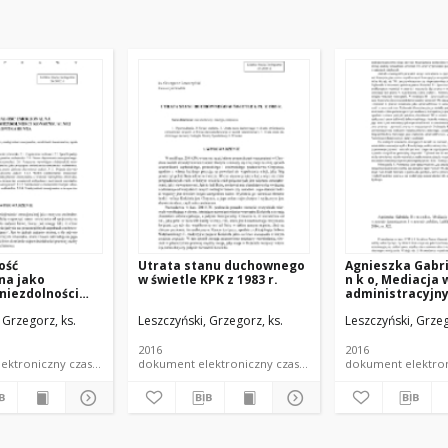
ość
Utrata stanu duchownego
Agnieszka Gabri
na jako
w świetle KPK z 1983 r.
n k o, Mediacja
niezdolności
administracyjn
lnej
prawie kanonic
 Grzegorz, ks.
Leszczyński, Grzegorz, ks.
Leszczyński, Grzeg
ta
prawie polskim, 
Towarzystwo N
KUL 2016 (recen
2016
2016
dokument elektroniczny czasopismo
dokument elektroniczny czasopismo