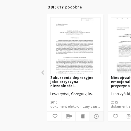
OBIEKTY
podobne
Zaburzenia depresyjne
Niedojrzał
jako przyczyna
emocjonal
niezdolności
przyczyna 
konsensualnej do
konsensua
Leszczyński, Grzegorz, ks.
Leszczyński,
zawarcia małżeństwa
kontrahen
2013
2015
dokument elektroniczny czasopismo