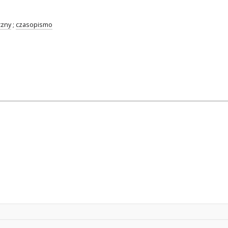
czny
;
czasopismo