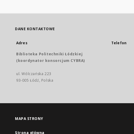
DANE KONTAKTOWE
Adres
Telefon
Biblioteka Politechniki Łódzkiej
(koordynator konsorcjum CYBRA)
ul. Wólczańska 223
93-005 Łódź, Polska
MAPA STRONY
Strona główna