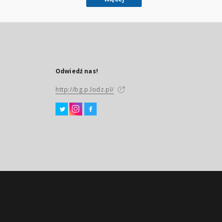
Odwiedź nas!
http://bg.p.lodz.pl/