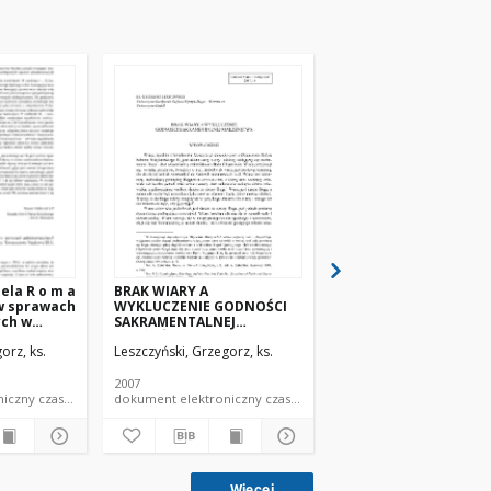
ela R o m a
BRAK WIARY A
PROCES KSZTAŁTOWA
 w sprawach
WYKLUCZENIE GODNOŚCI
SIĘ KANONU 1095 KO
ych w
SAKRAMENTALNEJ
PRAWA KANONICZNE
znym i w
MAŁŻEŃSTWA
orz, ks.
Leszczyński, Grzegorz, ks.
Leszczyński, Grzegorz, k
Lublin:
aukowe
zja)
2007
2000
dokument elektroniczny czasopismo
dokument elektroniczny czasopismo
Więcej