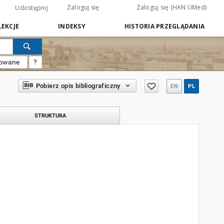
Zaloguj się
Zaloguj się (HAN UMed)
Udostępnij
EKCJE
INDEKSY
HISTORIA PRZEGLĄDANIA
sowane
?
Pobierz opis bibliograficzny
EN
PL
STRUKTURA