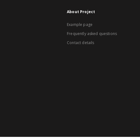
About Project
Example page
Frequently asked questions
Contact details