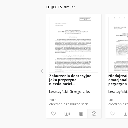
OBJECTS
similar
Zaburzenia depresyjne
Niedojrzał
jako przyczyna
emocjonal
niezdolności
przyczyna 
konsensualnej do
konsensua
Leszczyński, Grzegorz, ks.
Leszczyński,
zawarcia małżeństwa
kontrahen
2013
2015
electronic resource serial