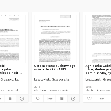
ość
Utrata stanu duchownego
Agnieszka Gabri
na jako
w świetle KPK z 1983 r.
n k o, Mediacja
niezdolności
administracyjn
lnej
prawie kanonic
 Grzegorz, ks.
Leszczyński, Grzegorz, ks.
Leszczyński, Grzeg
ta
prawie polskim, 
Towarzystwo N
KUL 2016 (recen
2016
2016
electronic resource serial
electronic resource serial