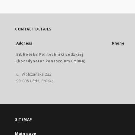
CONTACT DETAILS
Address
Phone
Biblioteka Politechniki Łódzkiej
(koordynator konsorcjum CYBRA)
ul. Wólczańska 223
93-005 Łódź, Polska
SITEMAP
Main page