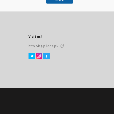
Visit us!
http://bg.p.lodz.pl/