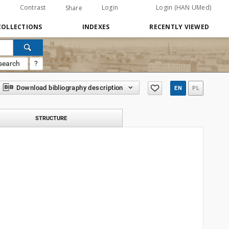
Contrast
Login
Login (HAN UMed)
Share
COLLECTIONS
INDEXES
RECENTLY VIEWED
search
?
Download bibliography description
EN
PL
STRUCTURE