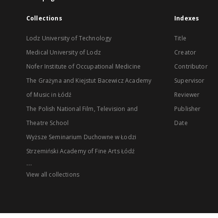
Collections
Indexes
Lodz University of Technology
Title
Medical University of Lodz
Creator
Nofer Institute of Occupational Medicine
Contributor
The Grażyna and Kiejstut Bacewicz Academy
Supervisor
of Music in Łódź
Reviewer
The Polish National Film, Television and
Publisher
Theatre School
Date
Wyższe Seminarium Duchowne w Łodzi
Strzemiński Academy of Fine Arts Łódź
...
View all collections