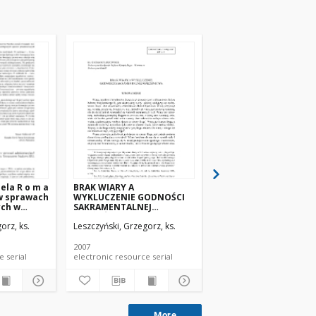
ela R o m a
BRAK WIARY A
PROCES KSZTAŁTOWA
 w sprawach
WYKLUCZENIE GODNOŚCI
SIĘ KANONU 1095 KO
ych w
SAKRAMENTALNEJ
PRAWA KANONICZNE
znym i w
MAŁŻEŃSTWA
orz, ks.
Leszczyński, Grzegorz, ks.
Leszczyński, Grzegorz, k
Lublin:
aukowe
zja)
2007
2000
electronic resource serial
electronic resource serial
electronic resource se
More