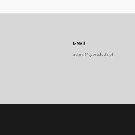
E-Mail
admin@cybra.lodz.pl