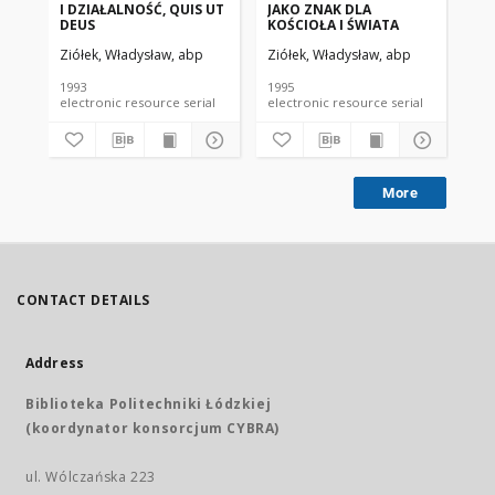
I DZIAŁALNOŚĆ, QUIS UT
JAKO ZNAK DLA
ZA
DEUS
KOŚCIOŁA I ŚWIATA
Ziółek, Władysław, abp
Ziółek, Władysław, abp
Zió
1993
1995
199
electronic resource serial
electronic resource serial
More
CONTACT DETAILS
Address
Biblioteka Politechniki Łódzkiej
(koordynator konsorcjum CYBRA)
ul. Wólczańska 223