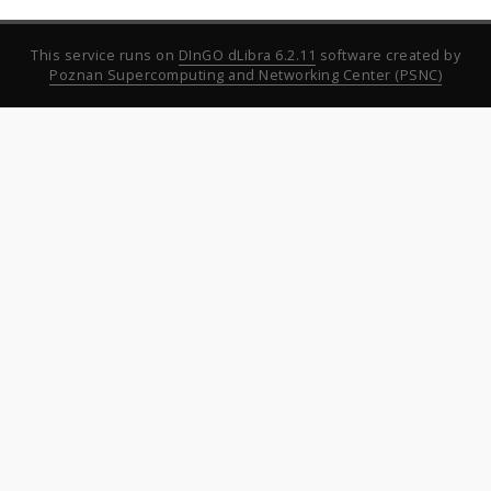
This service runs on
DInGO dLibra 6.2.11
software created by
Poznan Supercomputing and Networking Center (PSNC)