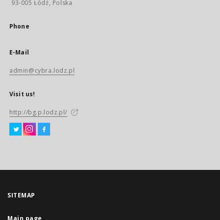
93-005 Łódź, Polska
Phone
E-Mail
admin@cybra.lodz.pl
Visit us!
http://bg.p.lodz.pl/
SITEMAP
Main page