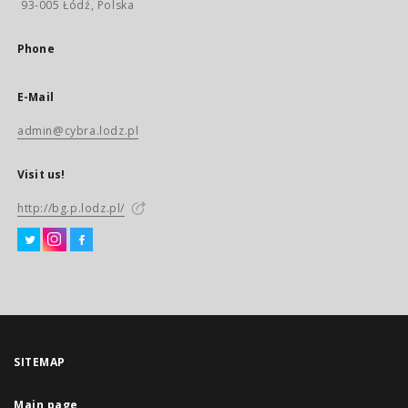
93-005 Łódź, Polska
Phone
E-Mail
admin@cybra.lodz.pl
Visit us!
http://bg.p.lodz.pl/
SITEMAP
Main page