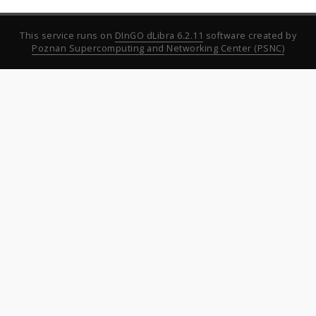
This service runs on
DInGO dLibra 6.2.11
software created by
Poznan Supercomputing and Networking Center (PSNC)