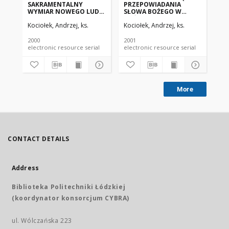
SAKRAMENTALNY
PRZEPOWIADANIA
PO
WYMIAR NOWEGO LUDU
SŁOWA BOŻEGO W
PR
BOŻEGO JAKO
KOŚCIELE
SŁ
Kociołek, Andrzej, ks.
Kociołek, Andrzej, ks.
Koc
CENTRALNE
KO
ZAŁOŻENIEDLA
BIBLIJNO-
2000
2001
200
KERYGMATYCZNIE
electronic resource serial
electronic resource serial
UJĘTEJ KATECHEZY
More
CONTACT DETAILS
Address
Biblioteka Politechniki Łódzkiej
(koordynator konsorcjum CYBRA)
ul. Wólczańska 223