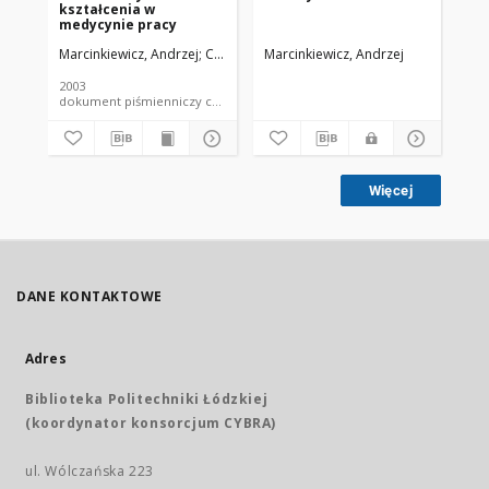
kształcenia w
or
medycynie pracy
ki
cu
Marcinkiewicz, Andrzej
Cybart, Adam
Marcinkiewicz, Andrzej
Chromińska-Szosland, Dorota
Szo
kr
po
2003
200
dokument piśmienniczy czasopismo - artykuł
Więcej
DANE KONTAKTOWE
Adres
Biblioteka Politechniki Łódzkiej
(koordynator konsorcjum CYBRA)
ul. Wólczańska 223