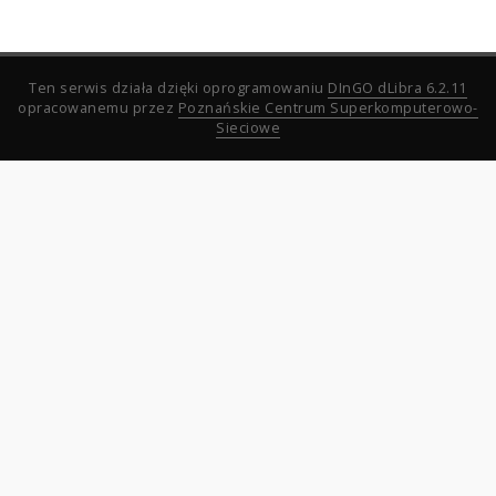
Ten serwis działa dzięki oprogramowaniu
DInGO dLibra 6.2.11
opracowanemu przez
Poznańskie Centrum Superkomputerowo-
Sieciowe