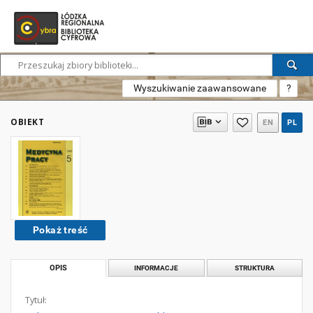
Wyszukiwanie zaawansowane
?
OBIEKT
EN
PL
Pokaż treść
OPIS
INFORMACJE
STRUKTURA
Tytuł: