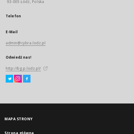
93-005 Łódź, Polska
Telefon
E-Mail
admin@cybra.lodz.pl
Odwiedź nas!
http://bg.p.lodz.pl/
MAPA STRONY
Strona główna