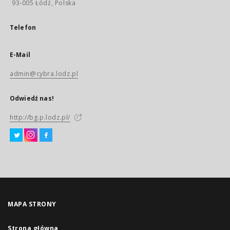
93-005 Łódź, Polska
Telefon
E-Mail
admin@cybra.lodz.pl
Odwiedź nas!
http://bg.p.lodz.pl/
MAPA STRONY
Strona główna