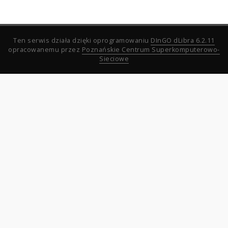
Ten serwis działa dzięki oprogramowaniu
DInGO dLibra 6.2.11
opracowanemu przez
Poznańskie Centrum Superkomputerowo-
Sieciowe