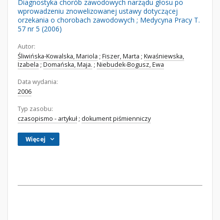
Diagnostyka chorób zawodowych narządu głosu po
wprowadzeniu znowelizowanej ustawy dotyczącej
orzekania o chorobach zawodowych ; Medycyna Pracy T.
57 nr 5 (2006)
Autor:
Śliwińska-Kowalska, Mariola
;
Fiszer, Marta
;
Kwaśniewska,
Izabela
;
Domańska, Maja.
;
Niebudek-Bogusz, Ewa
Data wydania:
2006
Typ zasobu:
czasopismo - artykuł
;
dokument piśmienniczy
Więcej