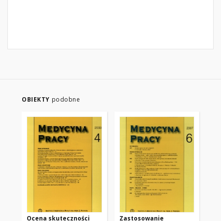
OBIEKTY
podobne
Ocena skuteczności
Zastosowanie
Oc