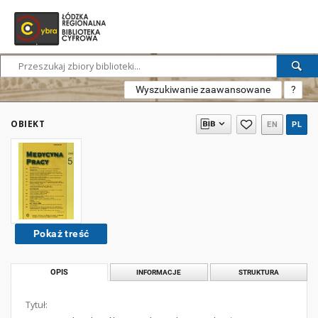
Wyszukiwanie zaawansowane
?
OBIEKT
EN
PL
Pokaż treść
OPIS
INFORMACJE
STRUKTURA
Tytuł: