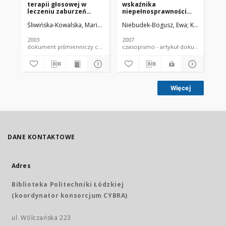
terapii głosowej w
wskaźnika
an
leczeniu zaburzeń
niepełnosprawności
na
głosu u nauczycieli
głosowej (voice
ch
Śliwińska-Kowalska, Mariola
Fiszer, Marta
Niebudek-Bogusz, Ewa
Niebudek-Bogusz, Ewa
Kuzańska, A
Ni
Zia
handicap index vhi) w
za
ocenie efektywności
gł
terapii głosu u
2003
2007
200
nauczycieli
dokument piśmienniczy czasopismo - artykuł
czasopismo - artykuł dokument
Więcej
DANE KONTAKTOWE
Adres
Biblioteka Politechniki Łódzkiej
(koordynator konsorcjum CYBRA)
ul. Wólczańska 223