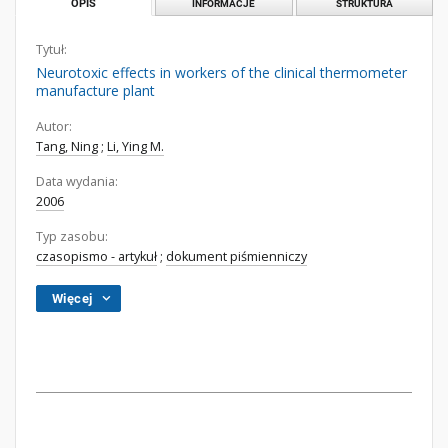
OPIS
INFORMACJE
STRUKTURA
Tytuł:
Neurotoxic effects in workers of the clinical thermometer
manufacture plant
Autor:
Tang, Ning
;
Li, Ying M.
Data wydania:
2006
Typ zasobu:
czasopismo - artykuł
;
dokument piśmienniczy
Więcej