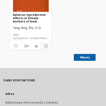
Adverse reproductive
effects in female
workers of lead
battery plants
Tang, Ning
Zhu, Zi Q.
2003
czasopismo - artykuł dokument piśmienniczy
Więcej
DANE KONTAKTOWE
Adres
Biblioteka Politechniki Łódzkiej