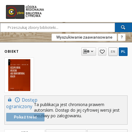
Wyszukiwanie zaawansowane
?
OBIEKT
EN
PL
Dostęp
Ta publikacja jest chroniona prawem
ograniczony
autorskim. Dostęp do jej cyfrowej wersji jest
możliwy po zalogowaniu.
Pokaż treść