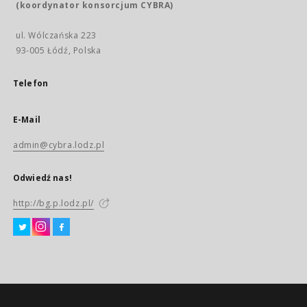
(koordynator konsorcjum CYBRA)
ul. Wólczańska 223
93-005 Łódź, Polska
Telefon
E-Mail
admin@cybra.lodz.pl
Odwiedź nas!
http://bg.p.lodz.pl/