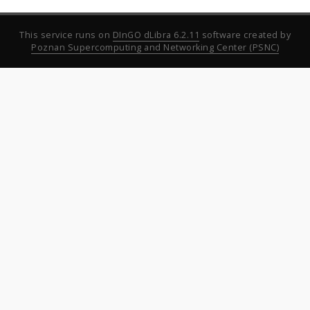
This service runs on
DInGO dLibra 6.2.11
software created by
Poznan Supercomputing and Networking Center (PSNC)