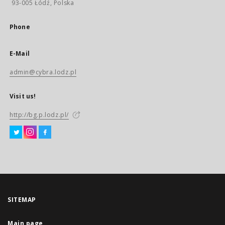
93-005 Łódź, Polska
Phone
E-Mail
admin@cybra.lodz.pl
Visit us!
http://bg.p.lodz.pl/
SITEMAP
Main page