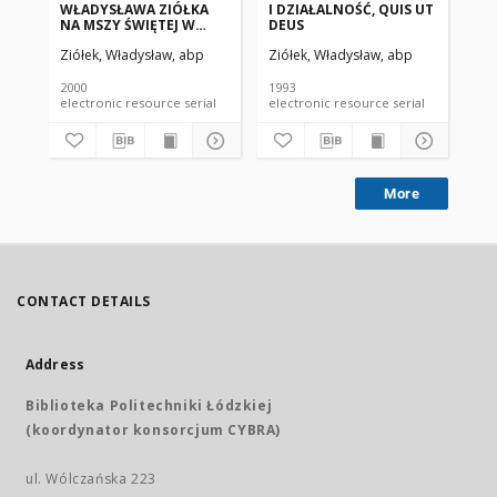
WŁADYSŁAWA ZIÓŁKA
I DZIAŁALNOŚĆ, QUIS UT
ZA
NA MSZY ŚWIĘTEJ W
DEUS
ARCHIKATEDRZE
Ziółek, Władysław, abp
Ziółek, Władysław, abp
Zió
ŁÓDZKIEJNA
ROZPOCZĘCIE ROKU
AKADEMICKIEGO
2000
1993
199
1999/2000 (niedziela, 17
electronic resource serial
electronic resource serial
października 1999 r.)
More
CONTACT DETAILS
Address
Biblioteka Politechniki Łódzkiej
(koordynator konsorcjum CYBRA)
ul. Wólczańska 223