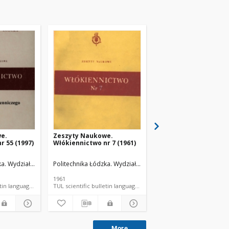
e.
Zeszyty Naukowe.
Zeszyty Naukowe.
r 55 (1997)
Włókiennictwo nr 7 (1961)
Włókiennictwo nr 6 (1
ka. Wydział Włókienniczy.
Politechnika Łódzka. Wydział Włókienniczy.
Politechnika Łódzka. Wy
1961
1960
TUL scientific bulletin language document
TUL scientific bulletin language document
TUL sc
More