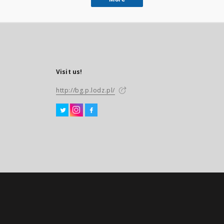
Visit us!
http://bg.p.lodz.pl/