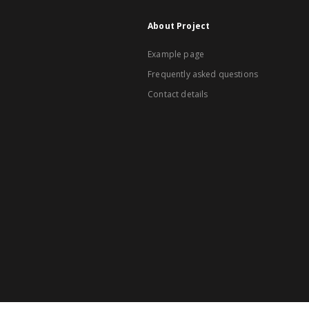
About Project
Example page
Frequently asked questions
Contact details