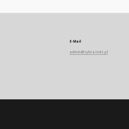
E-Mail
admin@cybra.lodz.pl