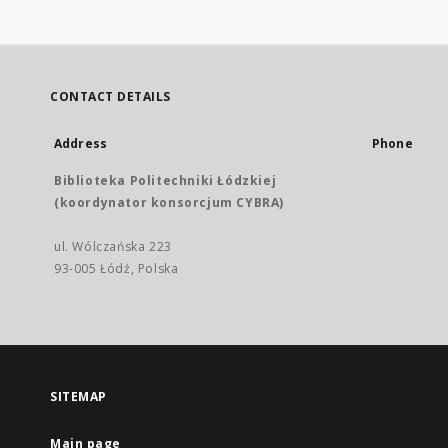
CONTACT DETAILS
Address
Phone
Biblioteka Politechniki Łódzkiej
(koordynator konsorcjum CYBRA)
ul. Wólczańska 223
93-005 Łódź, Polska
SITEMAP
Main page