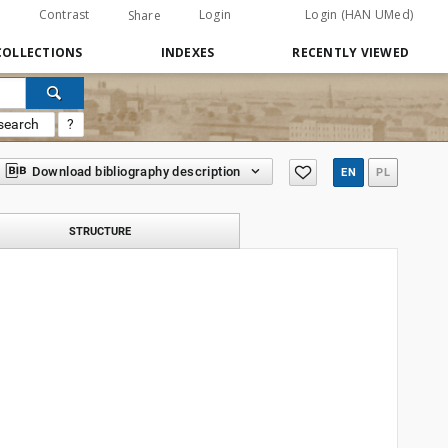
Contrast
Login
Login (HAN UMed)
Share
COLLECTIONS
INDEXES
RECENTLY VIEWED
search
?
Download bibliography description
EN
PL
STRUCTURE