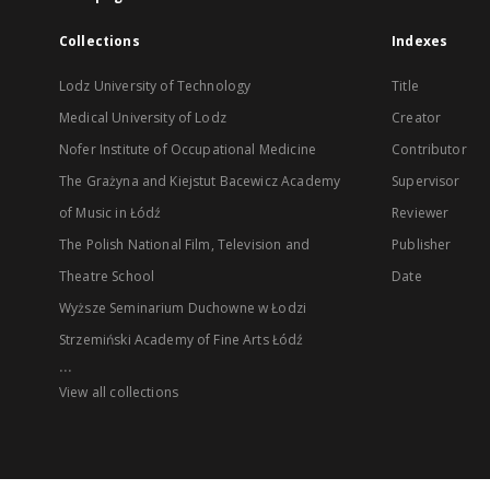
Collections
Indexes
Lodz University of Technology
Title
Medical University of Lodz
Creator
Nofer Institute of Occupational Medicine
Contributor
The Grażyna and Kiejstut Bacewicz Academy
Supervisor
of Music in Łódź
Reviewer
The Polish National Film, Television and
Publisher
Theatre School
Date
Wyższe Seminarium Duchowne w Łodzi
Strzemiński Academy of Fine Arts Łódź
...
View all collections