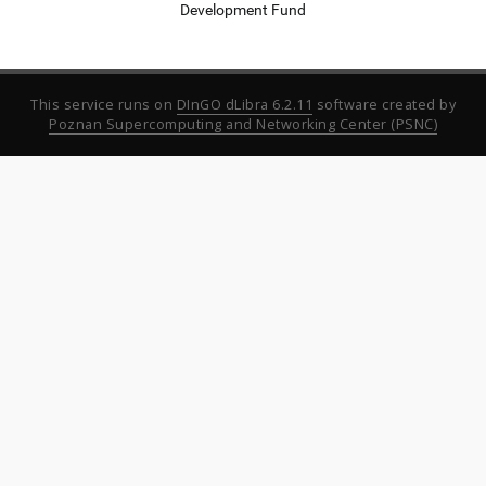
Development Fund
This service runs on
DInGO dLibra 6.2.11
software created by
Poznan Supercomputing and Networking Center (PSNC)