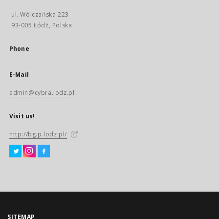
ul. Wólczańska 223
93-005 Łódź, Polska
Phone
E-Mail
admin@cybra.lodz.pl
Visit us!
http://bg.p.lodz.pl/
SITEMAP