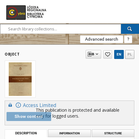
Advanced search
?
OBJECT
EN
PL
Access Limited
This publication is protected and available
only for logged users.
Show content
DESCRIPTION
INFORMATION
STRUCTURE