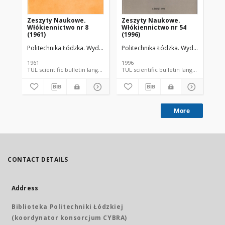
Zeszyty Naukowe.
Zeszyty Naukowe.
Ze
Włókiennictwo nr 8
Włókiennictwo nr 54
Wł
(1961)
(1996)
(19
Politechnika Łódzka. Wydział Włókienniczy.
Politechnika Łódzka. Wydział Włókie
Pol
1961
1996
197
TUL scientific bulletin language document
TUL scientific bulletin language 
More
CONTACT DETAILS
Address
Biblioteka Politechniki Łódzkiej
(koordynator konsorcjum CYBRA)