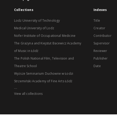
Collections
Indexes
Lodz University of Technology
Title
Medical University of Lodz
Creator
Nofer Institute of Occupational Medicine
Contributor
The Grażyna and Kiejstut Bacewicz Academy
Supervisor
of Music in Łódź
Reviewer
The Polish National Film, Television and
Publisher
Theatre School
Date
Wyższe Seminarium Duchowne w Łodzi
Strzemiński Academy of Fine Arts Łódź
...
View all collections