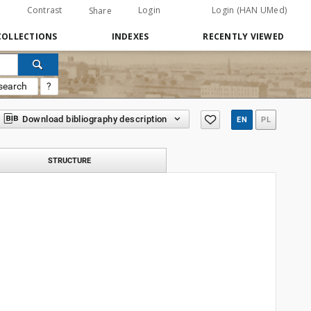
Contrast
Login
Login (HAN UMed)
Share
COLLECTIONS
INDEXES
RECENTLY VIEWED
search
?
Download bibliography description
EN
PL
STRUCTURE