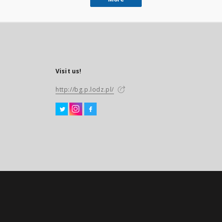
Visit us!
http://bg.p.lodz.pl/