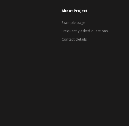
About Project
Example page
Frequently asked questions
Contact details