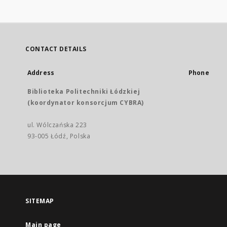
CONTACT DETAILS
Address
Phone
Biblioteka Politechniki Łódzkiej
(koordynator konsorcjum CYBRA)
ul. Wólczańska 223
93-005 Łódź, Polska
SITEMAP
Main page