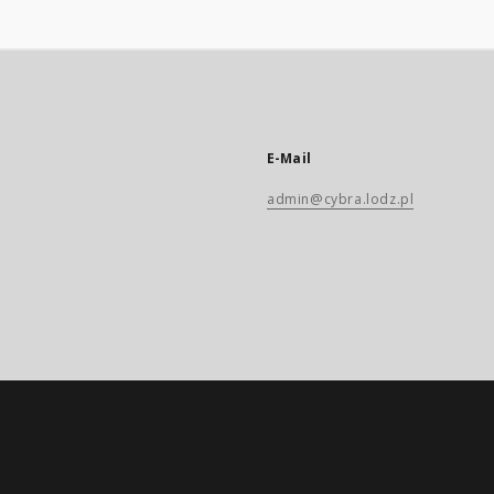
E-Mail
admin@cybra.lodz.pl