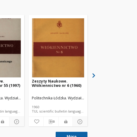
e.
Zeszyty Naukowe.
Zeszyty Naukowe.
r 55 (1997)
Włókiennictwo nr 6 (1960)
Włókiennictwo nr 52 (
ka. Wydział Włókienniczy.
Politechnika Łódzka. Wydział Włókienniczy.
Politechnika Łódzka. Wy
1960
1995
TUL scientific bulletin language document
TUL scientific bulletin language document
TUL sc
More