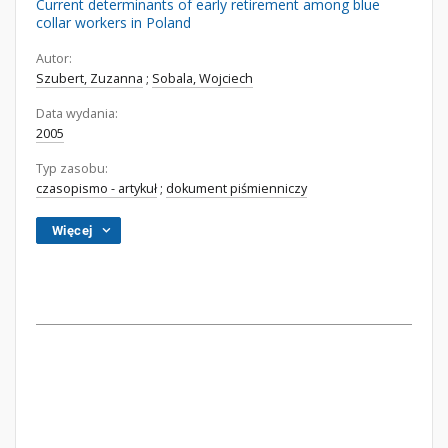
Current determinants of early retirement among blue
collar workers in Poland
Autor:
Szubert, Zuzanna
;
Sobala, Wojciech
Data wydania:
2005
Typ zasobu:
czasopismo - artykuł
;
dokument piśmienniczy
Więcej