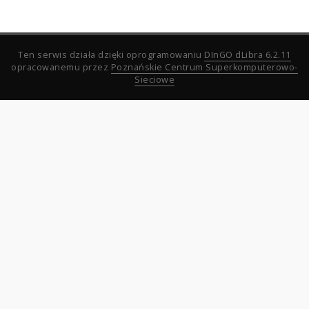
Ten serwis działa dzięki oprogramowaniu
DInGO dLibra 6.2.11
opracowanemu przez
Poznańskie Centrum Superkomputerowo-
Sieciowe