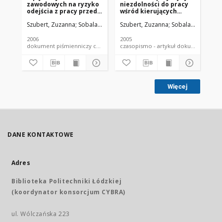
zawodowych na ryzyko
niezdolności do pracy
os
odejścia z pracy przed
wśród kierujących
za
osiągnięciem wieku
pojazdami komunikacji
pr
Szubert, Zuzanna
Sobala, Wojciech
Szubert, Zuzanna
Sobala, Wojciech
Szu
emerytalnego
miejskiej
2006
2005
200
dokument piśmienniczy czasopismo - artykuł
czasopismo - artykuł dokument
Więcej
DANE KONTAKTOWE
Adres
Biblioteka Politechniki Łódzkiej
(koordynator konsorcjum CYBRA)
ul. Wólczańska 223