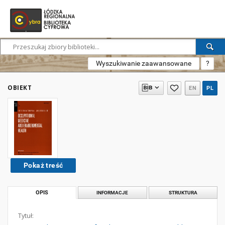
Wyszukiwanie zaawansowane
?
OBIEKT
EN
PL
Pokaż treść
OPIS
INFORMACJE
STRUKTURA
Tytuł: