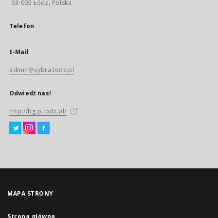
93-005 Łódź, Polska
Telefon
E-Mail
admin@cybra.lodz.pl
Odwiedź nas!
http://bg.p.lodz.pl/
MAPA STRONY
Strona główna