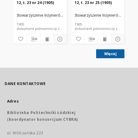
12, t. 23 nr 24 (1905)
12, t. 23 nr 25 (1905)
12,
Stowarzyszenie Inżynierów i Techników Przemysłu Rolnego i Spożywc
Stowarzyszenie Inżynierów i Techni
Sto
1905
1905
190
dokument piśmienniczy czasopismo
dokument piśmienniczy czasopismo
Więcej
DANE KONTAKTOWE
Adres
Biblioteka Politechniki Łódzkiej
(koordynator konsorcjum CYBRA)
ul. Wólczańska 223