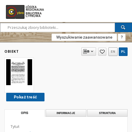
Wyszukiwanie zaawansowane
?
OBIEKT
EN
PL
Pokaż treść
OPIS
INFORMACJE
STRUKTURA
Tytuł: