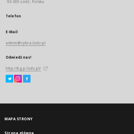
93-005 Łódź, Polska
Telefon
E-Mail
admin@cybra.lodz.pl
Odwiedź nas!
http://bg.p.lodz.pl/
MAPA STRONY
Strona główna