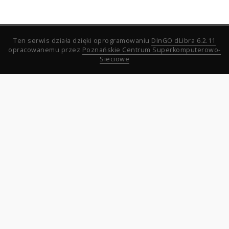
Ten serwis działa dzięki oprogramowaniu
DInGO dLibra 6.2.11
opracowanemu przez
Poznańskie Centrum Superkomputerowo-
Sieciowe