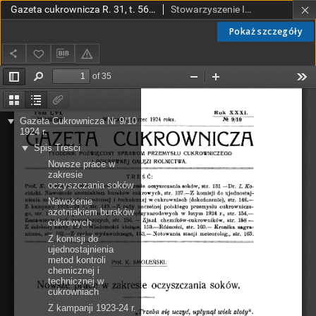
Gazeta cukrownicza R. 31, t. 56 nr 9 (1924)
Stowarzyszenie Inżynierów i Techników Przemysłu Rolnego i Spożywczego.
Pokaż szczegóły