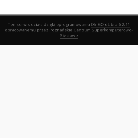
Ten serwis działa dzięki oprogramowaniu
DInGO dLibra 6.2.11
opracowanemu przez
Poznańskie Centrum Superkomputerowo-
Sieciowe