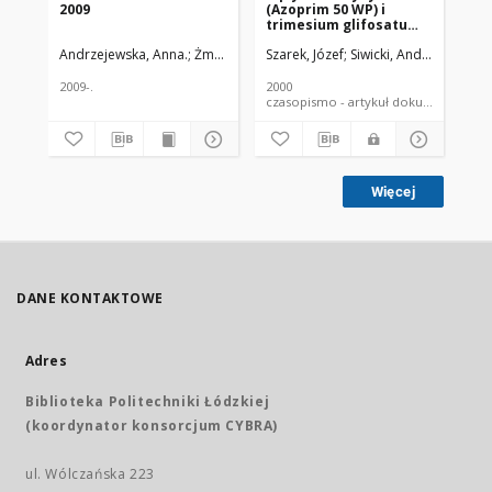
2009
(Azoprim 50 WP) i
trimesium glifosatu
(Avans 330 SL) na
Andrzejewska, Anna.
Żmuda, Ryszard. Red. nacz.
Szarek, Józef
Siwicki, Andrzej Krzysz
zmiany morfologiczne
w wątrobotrzustce
jesiotra (Acipenser
2009-.
2000
baeri)
czasopismo - artykuł dokument
Więcej
DANE KONTAKTOWE
Adres
Biblioteka Politechniki Łódzkiej
(koordynator konsorcjum CYBRA)
ul. Wólczańska 223