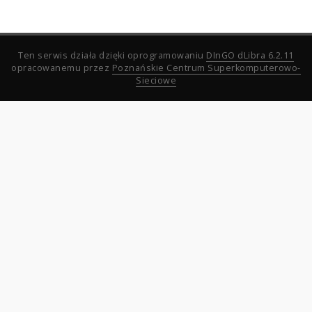
Ten serwis działa dzięki oprogramowaniu
DInGO dLibra 6.2.11
opracowanemu przez
Poznańskie Centrum Superkomputerowo-
Sieciowe