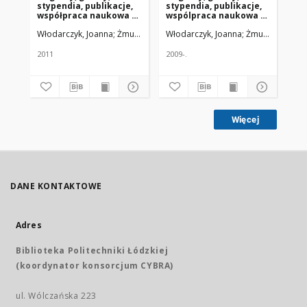
stypendia, publikacje,
stypendia, publikacje,
st
współpraca naukowa -
wspólpraca naukowa -
ws
2010/2011
2008
20
Włodarczyk, Joanna
Żmuda, Ryszard. Red. nacz.
Włodarczyk, Joanna
Żmuda, Ryszard.
Wło
2011
2009-.
200
Więcej
DANE KONTAKTOWE
Adres
Biblioteka Politechniki Łódzkiej
(koordynator konsorcjum CYBRA)
ul. Wólczańska 223