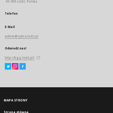
93-005 Łódź, Polska
Telefon
E-Mail
admin@cybra.lodz.pl
Odwiedź nas!
http://bg.p.lodz.pl/
MAPA STRONY
Strona główna