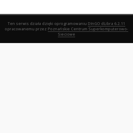
Ten serwis działa dzięki oprogramowaniu
DInGO dLibra 6.2.11
opracowanemu przez
Poznańskie Centrum Superkomputerowo-
Sieciowe