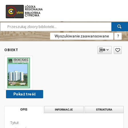
Wyszukiwanie zaawansowane
?
OBIEKT
Pokaż treść
OPIS
INFORMACJE
STRUKTURA
Tytuł: