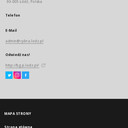
93-005 Łódź, Polska
Telefon
E-Mail
admin@cybra.lodz.pl
Odwiedź nas!
http://bg.p.lodz.pl/
MAPA STRONY
Strona główna