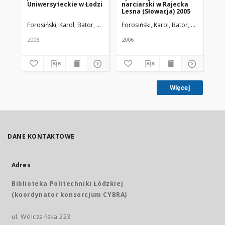
Uniwersyteckie w Łodzi
narciarski w Rajecka
Lesna (Słowacja) 2005
Forosiński, Karol; Bator, Rafał
Żmuda, Ryszard. Red. nacz.
Forosiński, Karol, Bator, Rafał
Żmuda
2006
2006
Więcej
DANE KONTAKTOWE
Adres
Biblioteka Politechniki Łódzkiej
(koordynator konsorcjum CYBRA)
ul. Wólczańska 223