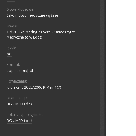
Słowa kluczowe:
Szkolnictwo medyczne wyższe
Uwagi:
Od 2008 r. podtyt. : rocznik Uniwersytetu
Medycznego w Łodzi
Język:
pol
Format:
application/pdf
Powiązania:
Kronikarz 2005/2006 R. 4 nr 1(7)
Digitalizacja:
BG UMED Łódź
Lokalizacja oryginału:
BG UMED Łódź