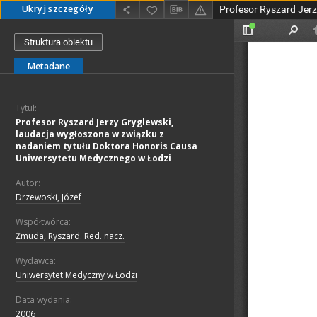
Ukryj szczegóły
Struktura obiektu
Metadane
Tytuł:
Profesor Ryszard Jerzy Gryglewski,
laudacja wygłoszona w związku z
nadaniem tytułu Doktora Honoris Causa
Uniwersytetu Medycznego w Łodzi
Autor:
Drzewoski, Józef
Współtwórca:
Żmuda, Ryszard. Red. nacz.
Wydawca:
Uniwersytet Medyczny w Łodzi
Data wydania:
2006