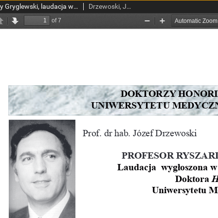
Profesor Ryszard Jerzy Gryglewski, laudacja wygłoszona w związku z nadaniem tytułu Doktora Honoris Causa Uniwersytetu Medycznego w Łodzi
Drzewoski, Józef