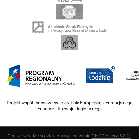
Projekt współfinansowany przez Unię Europejską z Europejskiego
Funduszu Rozwoju Regionalnego
Ten serwis działa dzięki oprogramowaniu
DInGO dLibra 6.2.11