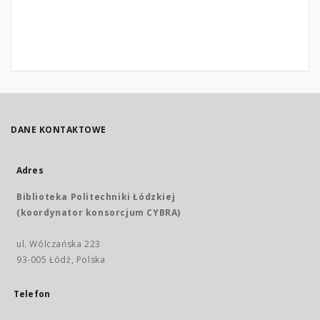
DANE KONTAKTOWE
Adres
Biblioteka Politechniki Łódzkiej
(koordynator konsorcjum CYBRA)
ul. Wólczańska 223
93-005 Łódź, Polska
Telefon