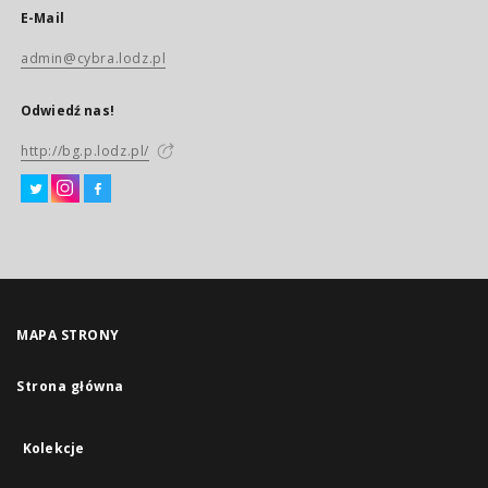
E-Mail
admin@cybra.lodz.pl
Odwiedź nas!
http://bg.p.lodz.pl/
MAPA STRONY
Strona główna
Kolekcje