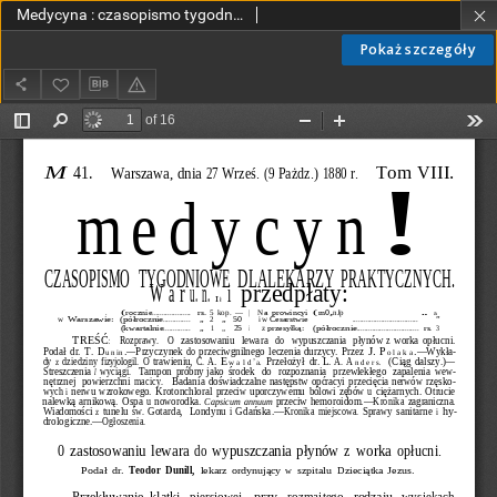
Medycyna : czasopismo tygodniowe dla lekarzy praktycznych 1880, T. VIII, nr 41
Pokaż szczegóły