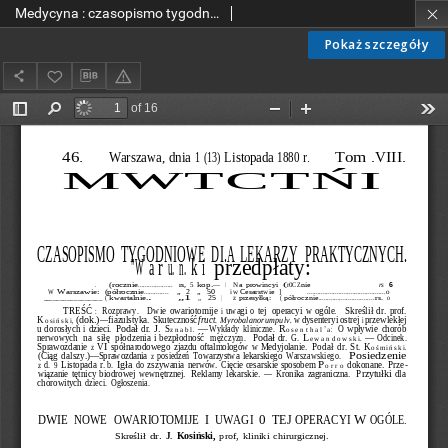
Medycyna : czasopismo tygodniowe dla lekarzy praktycznych 1880, T. VIII, nr 46
Pokaż szczegóły