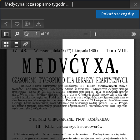
Medycyna : czasopismo tygodniowe dla lekarzy praktycznych 1880, T. VIII, nr 48
Pokaż szczegóły