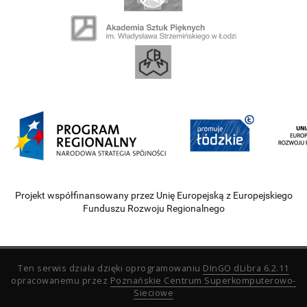
Projekt współfinansowany przez Unię Europejską z Europejskiego
Funduszu Rozwoju Regionalnego
Ten serwis działa dzięki oprogramowaniu
DInGO dLibra 6.2.11
opracowanemu przez
Poznańskie Centrum Superkomputerowo-
Sieciowe