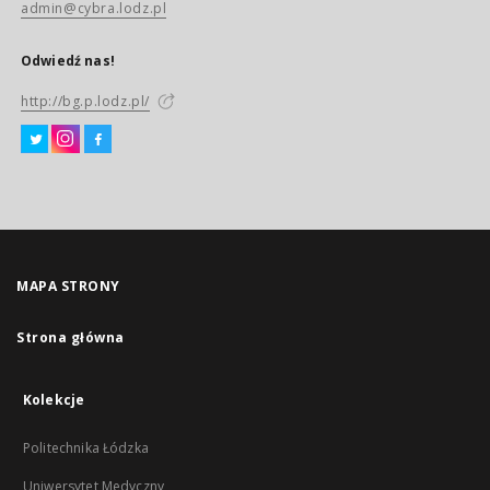
admin@cybra.lodz.pl
Odwiedź nas!
http://bg.p.lodz.pl/
MAPA STRONY
Strona główna
Kolekcje
Politechnika Łódzka
Uniwersytet Medyczny