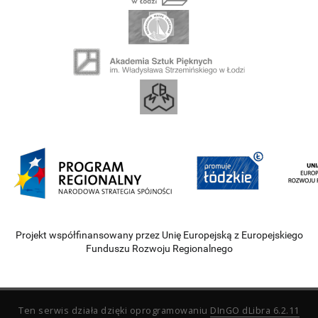
Projekt współfinansowany przez Unię Europejską z Europejskiego
Funduszu Rozwoju Regionalnego
Ten serwis działa dzięki oprogramowaniu
DInGO dLibra 6.2.11