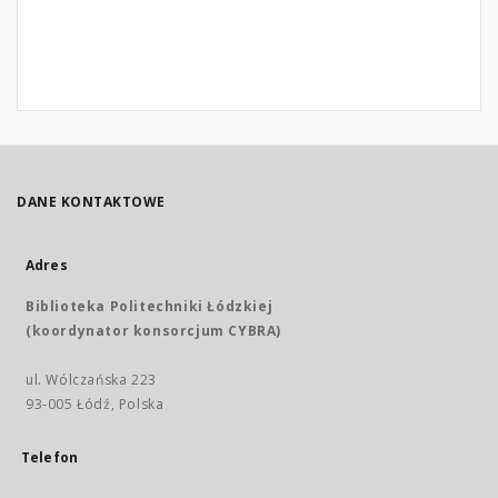
DANE KONTAKTOWE
Adres
Biblioteka Politechniki Łódzkiej
(koordynator konsorcjum CYBRA)
ul. Wólczańska 223
93-005 Łódź, Polska
Telefon