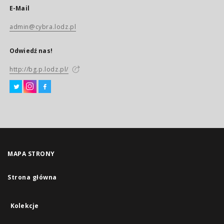
E-Mail
admin@cybra.lodz.pl
Odwiedź nas!
http://bg.p.lodz.pl/
MAPA STRONY
Strona główna
Kolekcje