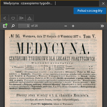
Medycyna : czasopismo tygodniowe dla lekarzy praktycznych 1877, T. V, nr 36
Pokaż szczegóły