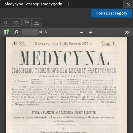
Medycyna : czasopismo tygodniowe dla lekarzy praktycznych 1877, T. V, nr 24
Pokaż szczegóły