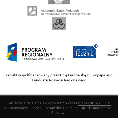
Projekt współfinansowany przez Unię Europejską z Europejskiego
Funduszu Rozwoju Regionalnego
Ten serwis działa dzięki oprogramowaniu
DInGO dLibra 6.2.11
opracowanemu przez
Poznańskie Centrum Superkomputerowo-
Sieciowe