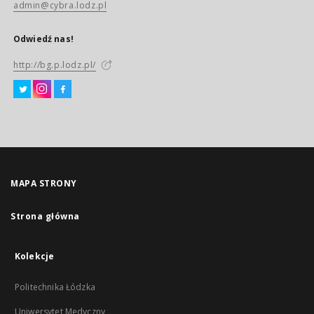
admin@cybra.lodz.pl
Odwiedź nas!
http://bg.p.lodz.pl/
MAPA STRONY
Strona główna
Kolekcje
Politechnika Łódzka
Uniwersytet Medyczny