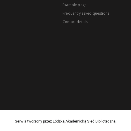
Example page
Frequently asked questions
Contact details
Serwis tworzony przez Łódzką Akademicką Sieć Biblioteczną.