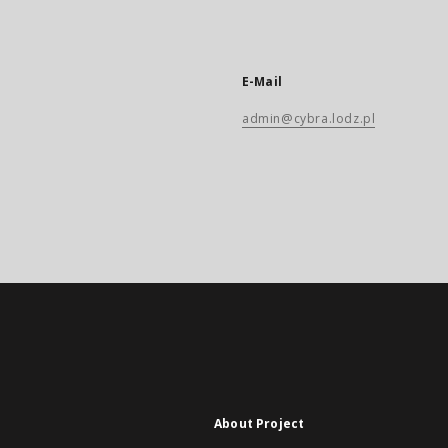
E-Mail
admin@cybra.lodz.pl
About Project