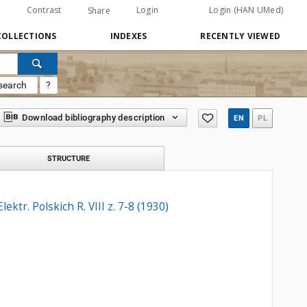
Contrast
Login
Login (HAN UMed)
Share
COLLECTIONS
INDEXES
RECENTLY VIEWED
search
?
Download bibliography description
EN
PL
STRUCTURE
ktr. Polskich R. VIII z. 7-8 (1930)