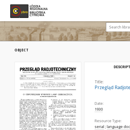
OBJECT
DESCRIPT
Title:
Przegląd Radjotec
Date:
1930
Resource Type:
serial
;
language do