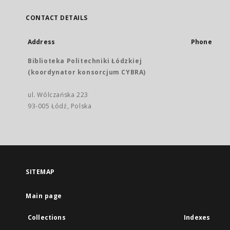
CONTACT DETAILS
Address
Phone
Biblioteka Politechniki Łódzkiej
(koordynator konsorcjum CYBRA)
ul. Wólczańska 223
93-005 Łódź, Polska
SITEMAP
Main page
Collections
Indexes