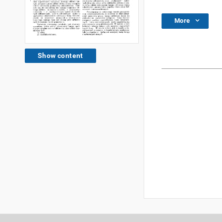
More
Show content