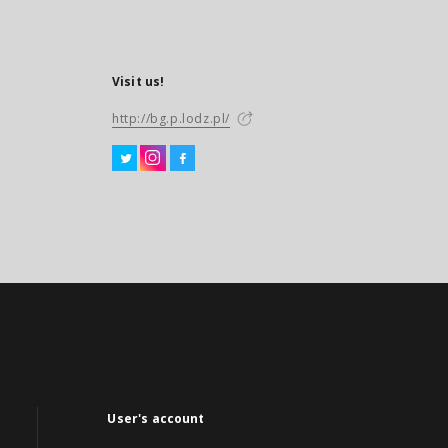
Visit us!
http://bg.p.lodz.pl/
User's account