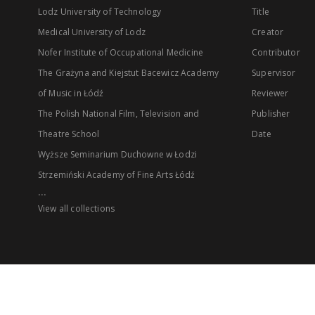
Lodz University of Technology
Title
Medical University of Lodz
Creator
Nofer Institute of Occupational Medicine
Contributor
The Grażyna and Kiejstut Bacewicz Academy
Supervisor
of Music in Łódź
Reviewer
The Polish National Film, Television and
Publisher
Theatre School
Date
Wyższe Seminarium Duchowne w Łodzi
Strzemiński Academy of Fine Arts Łódź
...
View all collections