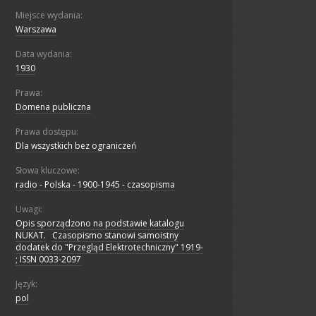
Miejsce wydania:
Warszawa
Data wydania:
1930
Prawa:
Domena publiczna
Prawa dostępu:
Dla wszystkich bez ograniczeń
Słowa kluczowe:
radio - Polska - 1900-1945 - czasopisma
Uwagi:
Opis sporządzono na podstawie katalogu
NUKAT.
;
Czasopismo stanowi samoistny
dodatek do "Przegląd Elektrotechniczny" 1919-
; ISSN 0033-2097
Język:
pol