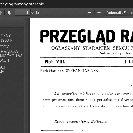
Przegląd Radjotechniczny: ogłaszany staraniem Sekcji Radiotechnicznej Stow. Elektr. Polskich R. VIII z. 21-22 (1930)