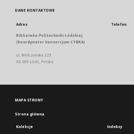
DANE KONTAKTOWE
Adres
Telefon
Biblioteka Politechniki Łódzkiej
(koordynator konsorcjum CYBRA)
ul. Wólczańska 223
93-005 Łódź, Polska
MAPA STRONY
Strona główna
Kolekcje
Indeksy