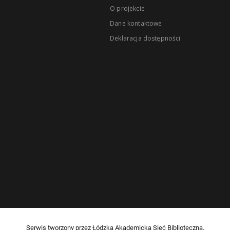
O projekcie
Dane kontaktowe
Deklaracja dostępności
Serwis tworzony przez Łódzką Akademicką Sieć Biblioteczną.