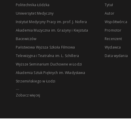
Politechnika Łódzka
Tytuł
Uniwersytet Medyczny
Autor
Instytut Medycyny Pracy im. prof. J. Nofera
Współtwórca
Akademia Muzyczna im. Grażyny i Kiejstuta
Promotor
Bacewiczów
Recenzent
Państwowa Wyższa Szkoła Filmowa
Wydawca
Telewizyjna i Teatralna im. L. Schillera
Data wydania
Wyższe Seminarium Duchowne w Łodzi
Akademia Sztuk Pięknych im. Władysława
Strzemińskiego w Łodzi
...
Zobacz więcej