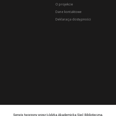
O projekcie
Dane kontaktowe
Deklaracja dostępności
Serwis tworzony przez Łódzką Akademicką Sieć Biblioteczną.