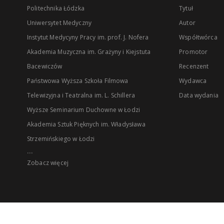
Politechnika Łódzka
Tytuł
Uniwersytet Medyczny
Autor
Instytut Medycyny Pracy im. prof. J. Nofera
Współtwórca
Akademia Muzyczna im. Grażyny i Kiejstuta
Promotor
Bacewiczów
Recenzent
Państwowa Wyższa Szkoła Filmowa
Wydawca
Telewizyjna i Teatralna im. L. Schillera
Data wydania
Wyższe Seminarium Duchowne w Łodzi
Akademia Sztuk Pięknych im. Władysława
Strzemińskiego w Łodzi
...
Zobacz więcej