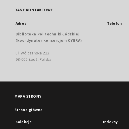
DANE KONTAKTOWE
Adres
Telefon
Biblioteka Politechniki Łódzkiej
(koordynator konsorcjum CYBRA)
ul. Wólczańska 223
93-005 Łódź, Polska
MAPA STRONY
Strona główna
Kolekcje
Indeksy