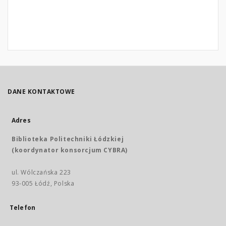
DANE KONTAKTOWE
Adres
Biblioteka Politechniki Łódzkiej
(koordynator konsorcjum CYBRA)
ul. Wólczańska 223
93-005 Łódź, Polska
Telefon