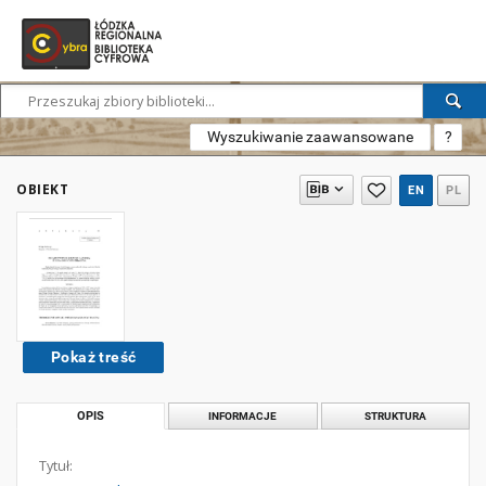
Wyszukiwanie zaawansowane
?
OBIEKT
EN
PL
Pokaż treść
OPIS
INFORMACJE
STRUKTURA
Tytuł: