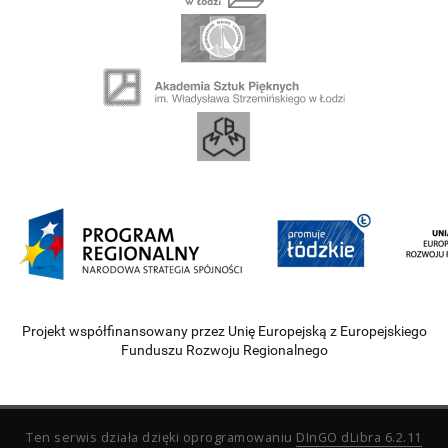
Projekt współfinansowany przez Unię Europejską z Europejskiego
Funduszu Rozwoju Regionalnego
Ten serwis działa dzięki oprogramowaniu
DInGO dLibra 6.2.11