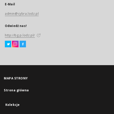
E-Mail
admin@cybra.lodz.pl
Odwiedź nas!
http://bg.p.lodz.pl/
MAPA STRONY
Strona główna
Kolekcje