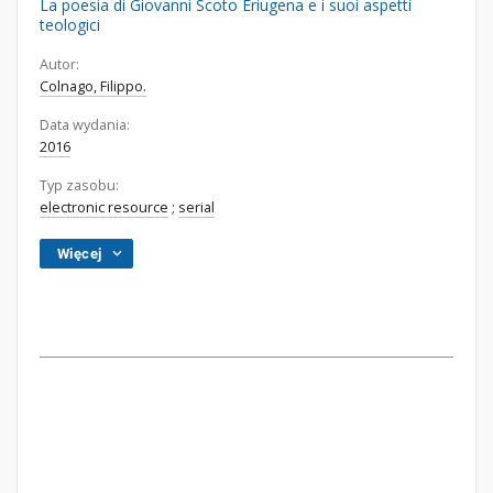
La poesia di Giovanni Scoto Eriugena e i suoi aspetti
teologici
Autor:
Colnago, Filippo.
Data wydania:
2016
Typ zasobu:
electronic resource
;
serial
Więcej