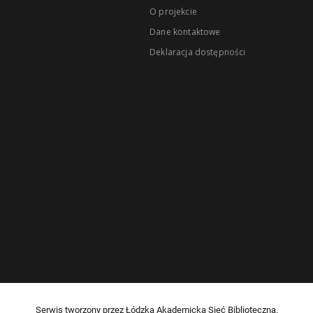
O projekcie
Dane kontaktowe
Deklaracja dostępności
Serwis tworzony przez Łódzką Akademicką Sieć Biblioteczną.