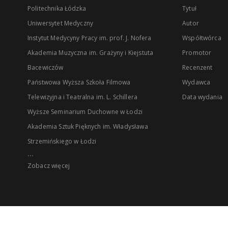
Politechnika Łódzka
Tytuł
Uniwersytet Medyczny
Autor
Instytut Medycyny Pracy im. prof. J. Nofera
Współtwórca
Akademia Muzyczna im. Grażyny i Kiejstuta
Promotor
Bacewiczów
Recenzent
Państwowa Wyższa Szkoła Filmowa
Wydawca
Telewizyjna i Teatralna im. L. Schillera
Data wydania
Wyższe Seminarium Duchowne w Łodzi
Akademia Sztuk Pięknych im. Władysława
Strzemińskiego w Łodzi
...
Zobacz więcej