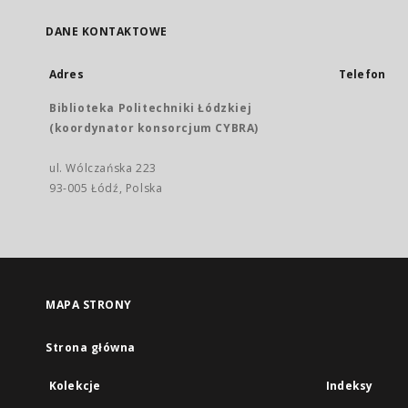
DANE KONTAKTOWE
Adres
Telefon
Biblioteka Politechniki Łódzkiej
(koordynator konsorcjum CYBRA)
ul. Wólczańska 223
93-005 Łódź, Polska
MAPA STRONY
Strona główna
Kolekcje
Indeksy