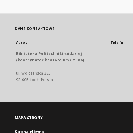
DANE KONTAKTOWE
Adres
Telefon
Biblioteka Politechniki Łódzkiej
(koordynator konsorcjum CYBRA)
ul. Wólczańska 223
93-005 Łódź, Polska
MAPA STRONY
Strona główna