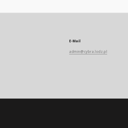
E-Mail
admin@cybra.lodz.pl