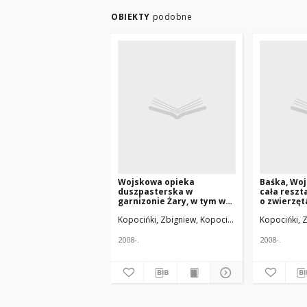
OBIEKTY
podobne
Wojskowa opieka
Baśka, Woj
duszpasterska w
cała reszt
garnizonie Żary, w tym w
o zwierzęta
105. Kresowym Szpitalu
w Wojsku 
Kopocińki, Zbigniew, Kopociński, Krzysztof; Jeśm
Kopocińki, Z
Wojskowym z Przychodnią
wojny
w latach 1947-2015
2008-.
2008-.