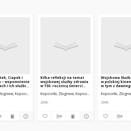
tek, Ciapek i
Kilka refleksji na temat
Wojskowa Służb
a – wspomnienie
wojskowej służby zdrowia
w polskiej kine
ch i ich służbie
w 150. rocznicę śmierci
w tym z dawneg
Polskim podczas
generała profesora Karola
województwa wi
an, Czesław
bigniew, Kopociński, Krzysztof; Jeśman, Czesław
Uniwersytet Medyczny w Łodzi
Kopocińki, Zbigniew, Kopociński, Krzysztof; Jeśman, C
Uniwersytet Medyczny w Łodzi
Kopocińki, Zbigni
Kaczkowskiego (1797-1867)
2008-.
2008-.