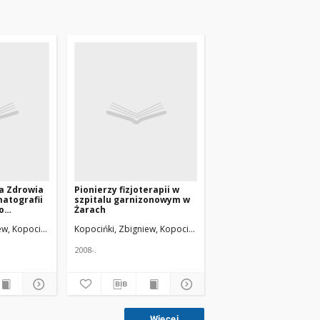
a Zdrowia
Pionierzy fizjoterapii w
matografii
szpitalu garnizonowym w
o
Żarach
leńskiego
zesław
ew, Kopociński, Krzysztof; Jeśman, Czesław
Uniwersytet Medyczny w Łodzi
Kopocińki, Zbigniew, Kopociński, Krzysztof; Jeśman, Czesław
Uniwersytet Medyczny w Łodzi
2008-.
Więcej