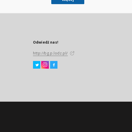
Odwiedź nas!
http://bg.p.lodz.pl/